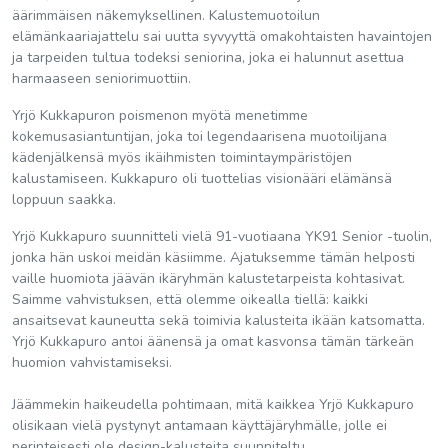
äärimmäisen näkemyksellinen. Kalustemuotoilun
elämänkaariajattelu sai uutta syvyyttä omakohtaisten havaintojen
ja tarpeiden tultua todeksi seniorina, joka ei halunnut asettua
harmaaseen seniorimuottiin.
Yrjö Kukkapuron poismenon myötä menetimme
kokemusasiantuntijan, joka toi legendaarisena muotoilijana
kädenjälkensä myös ikäihmisten toimintaympäristöjen
kalustamiseen. Kukkapuro oli tuottelias visionääri elämänsä
loppuun saakka.
Yrjö Kukkapuro suunnitteli vielä 91-vuotiaana YK91 Senior -tuolin,
jonka hän uskoi meidän käsiimme. Ajatuksemme tämän helposti
vaille huomiota jäävän ikäryhmän kalustetarpeista kohtasivat.
Saimme vahvistuksen, että olemme oikealla tiellä: kaikki
ansaitsevat kauneutta sekä toimivia kalusteita ikään katsomatta.
Yrjö Kukkapuro antoi äänensä ja omat kasvonsa tämän tärkeän
huomion vahvistamiseksi.
Jäämmekin haikeudella pohtimaan, mitä kaikkea Yrjö Kukkapuro
olisikaan vielä pystynyt antamaan käyttäjäryhmälle, jolle ei
perinteisesti ole design-kalusteita suunniteltu.