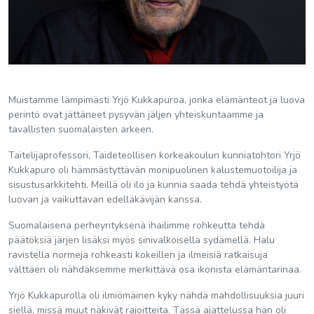
Muistamme lämpimästi Yrjö Kukkapuroa, jonka elämänteot ja luova
perintö ovat jättäneet pysyvän jäljen yhteiskuntaamme ja
tavallisten suomalaisten arkeen.
Taitelijaprofessori, Taideteollisen korkeakoulun kunniatohtori Yrjö
Kukkapuro oli hämmästyttävän monipuolinen kalustemuotoilija ja
sisustusarkkitehti. Meillä oli ilo ja kunnia saada tehdä yhteistyötä
luovan ja vaikuttavan edelläkävijän kanssa.
Suomalaisena perheyrityksenä ihailimme rohkeutta tehdä
päätöksiä järjen lisäksi myös sinivalkoisella sydämellä. Halu
ravistella normeja rohkeasti kokeillen ja ilmeisiä ratkaisuja
välttäen oli nähdäksemme merkittävä osa ikonista elämäntarinaa.
Yrjö Kukkapurolla oli ilmiömäinen kyky nähdä mahdollisuuksia juuri
siellä, missä muut näkivät rajoitteita. Tässä ajattelussa hän oli