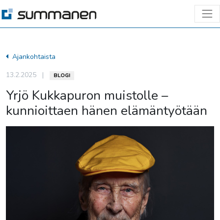
Ajankohtaista
13.2.2025
|
BLOGI
Yrjö Kukkapuron muistolle –
kunnioittaen hänen elämäntyötään