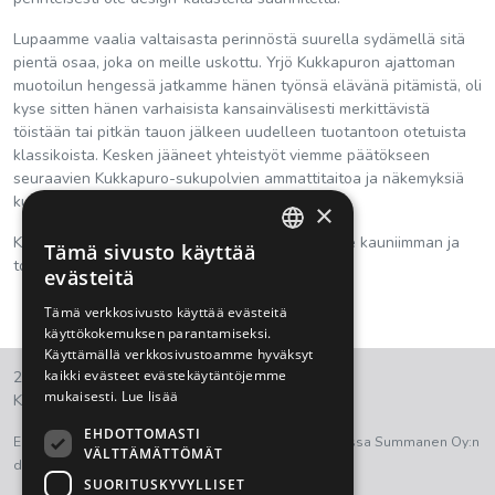
Lupaamme vaalia valtaisasta perinnöstä suurella sydämellä sitä
pientä osaa, joka on meille uskottu. Yrjö Kukkapuron ajattoman
muotoilun hengessä jatkamme hänen työnsä elävänä pitämistä, oli
kyse sitten hänen varhaisista kansainvälisesti merkittävistä
töistään tai pitkän tauon jälkeen uudelleen tuotantoon otetuista
klassikoista. Kesken jääneet yhteistyöt viemme päätökseen
seuraavien Kukkapuro-sukupolvien ammattitaitoa ja näkemyksiä
kunnioittaen.
×
Kiitos Yrjö Kukkapuro, että teit maailmasta meille kauniimman ja
Tämä sivusto käyttää
FINNISH
toimivamman paikan.
evästeitä
ENGLISH
Tämä verkkosivusto käyttää evästeitä
käyttökokemuksen parantamiseksi.
Käyttämällä verkkosivustoamme hyväksyt
kaikki evästeet evästekäytäntöjemme
2021 © Summanen Oy.
mukaisesti.
Lue lisää
Kaikki oikeudet pidätetään.
EHDOTTOMASTI
Euroopan aluekehitysrahasto on ollut osana tukemassa Summanen Oy:n
VÄLTTÄMÄTTÖMÄT
digitalisaation kehittämistyötä.
SUORITUSKYVYLLISET