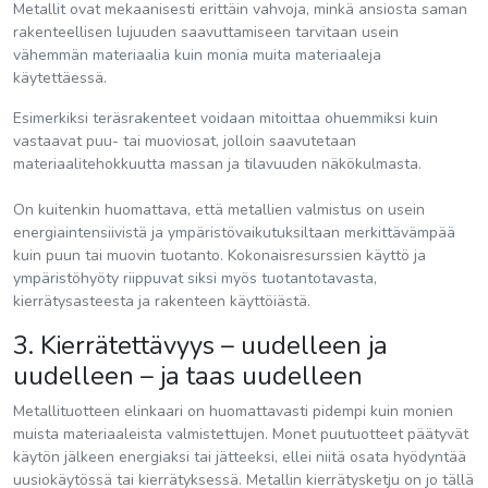
Metallit ovat mekaanisesti erittäin vahvoja, minkä ansiosta saman
rakenteellisen lujuuden saavuttamiseen tarvitaan usein
vähemmän materiaalia kuin monia muita materiaaleja
käytettäessä.
Esimerkiksi teräsrakenteet voidaan mitoittaa ohuemmiksi kuin
vastaavat puu- tai muoviosat, jolloin saavutetaan
materiaalitehokkuutta massan ja tilavuuden näkökulmasta.
On kuitenkin huomattava, että metallien valmistus on usein
energiaintensiivistä ja ympäristövaikutuksiltaan merkittävämpää
kuin puun tai muovin tuotanto. Kokonaisresurssien käyttö ja
ympäristöhyöty riippuvat siksi myös tuotantotavasta,
kierrätysasteesta ja rakenteen käyttöiästä.
3. Kierrätettävyys – uudelleen ja
uudelleen – ja taas uudelleen
Metallituotteen elinkaari on huomattavasti pidempi kuin monien
muista materiaaleista valmistettujen. Monet puutuotteet päätyvät
käytön jälkeen energiaksi tai jätteeksi, ellei niitä osata hyödyntää
uusiokäytössä tai kierrätyksessä. Metallin kierrätysketju on jo tällä