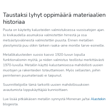
Taustaksi lyhyt oppimäärä materiaalien
historiaa
Puuta on käytetty kalusteiden valmistuksessa vuosisatojen ajan.
Jo kivikaudella asumuksia valmistettiin hirrestä ja osa
metsästysvälineistä valmistettiin puusta. Ennen metallien
yleistymistä puu olikin tärkein raaka-aine monille tarve-esineille.
Metallikalusteiden suosio kasvoi 1920-luvun lopulla
funktionalismin myötä, ja niiden valmistus teollistui merkittävästi
1970-luvulla. Metallin käyttö kalustamisessa mahdollisti uusien
muotojen ja rakenteiden toteuttamisen. Myös sellaisten, joihin
perinteinen puumateriaali ei taipunut.
Suunnittelijoille tämä tarkoitti uusien mahdollisuuksien
avautumista loppukäyttäjää kunnioittaen.
Lue lisää pitkäikäisen metallin synnystä Monenan ja/tai
Alastekin
blogeista.