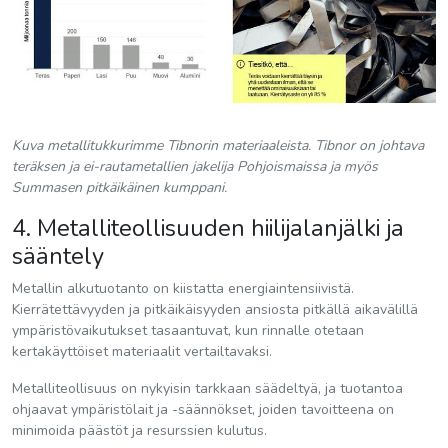
Kuva metallitukkurimme Tibnorin materiaaleista. Tibnor on johtava
teräksen ja ei-rautametallien jakelija Pohjoismaissa ja myös
Summasen pitkäikäinen kumppani.
4. Metalliteollisuuden hiilijalanjälki ja
sääntely
Metallin alkutuotanto on kiistatta energiaintensiivistä.
Kierrätettävyyden ja pitkäikäisyyden ansiosta pitkällä aikavälillä
ympäristövaikutukset tasaantuvat, kun rinnalle otetaan
kertakäyttöiset materiaalit vertailtavaksi.
Metalliteollisuus on nykyisin tarkkaan säädeltyä, ja tuotantoa
ohjaavat ympäristölait ja -säännökset, joiden tavoitteena on
minimoida päästöt ja resurssien kulutus.