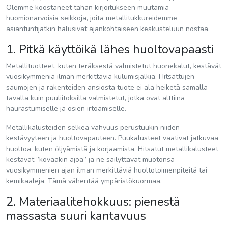
Olemme koostaneet tähän kirjoitukseen muutamia
huomionarvoisia seikkoja, joita metallitukkureidemme
asiantuntijatkin halusivat ajankohtaiseen keskusteluun nostaa.
1. Pitkä käyttöikä lähes huoltovapaasti
Metallituotteet, kuten teräksestä valmistetut huonekalut, kestävät
vuosikymmeniä ilman merkittäviä kulumisjälkiä. Hitsattujen
saumojen ja rakenteiden ansiosta tuote ei ala heiketä samalla
tavalla kuin puuliitoksilla valmistetut, jotka ovat alttiina
haurastumiselle ja osien irtoamiselle.
Metallikalusteiden selkeä vahvuus perustuukin niiden
kestävyyteen ja huoltovapauteen. Puukalusteet vaativat jatkuvaa
huoltoa, kuten öljyämistä ja korjaamista. Hitsatut metallikalusteet
kestävät ”kovaakin ajoa” ja ne säilyttävät muotonsa
vuosikymmenien ajan ilman merkittäviä huoltotoimenpiteitä tai
kemikaaleja. Tämä vähentää ympäristökuormaa.
2. Materiaalitehokkuus: pienestä
massasta suuri kantavuus