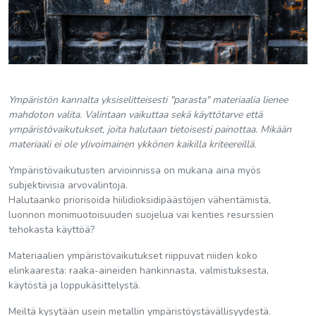
Ympäristön kannalta yksiselitteisesti "parasta" materiaalia lienee
mahdoton valita. Valintaan vaikuttaa sekä käyttötarve että
ympäristövaikutukset, joita halutaan tietoisesti painottaa. Mikään
materiaali ei ole ylivoimainen ykkönen kaikilla kriteereillä.
Ympäristövaikutusten arvioinnissa on mukana aina myös
subjektiivisia arvovalintoja.
Halutaanko priorisoida hiilidioksidipäästöjen vähentämistä,
luonnon monimuotoisuuden suojelua vai kenties resurssien
tehokasta käyttöä?
Materiaalien ympäristövaikutukset riippuvat niiden koko
elinkaaresta: raaka-aineiden hankinnasta, valmistuksesta,
käytöstä ja loppukäsittelystä.
Meiltä kysytään usein metallin ympäristöystävällisyydestä.