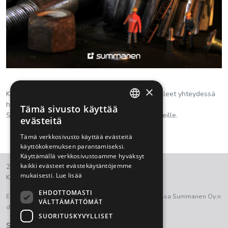
×
Koneistajaässän haku on päättynyt ja olemme olleet yhteydessä
hakijoihin.
Tämä sivusto käyttää
FINNISH
Suuret kiitokset kaikille mielenkiintonsa osoittaneille.
evästeitä
ENGLISH
Tämä verkkosivusto käyttää evästeitä
käyttökokemuksen parantamiseksi.
Käyttämällä verkkosivustoamme hyväksyt
kaikki evästeet evästekäytäntöjemme
2021 © Summanen Oy.
mukaisesti.
Lue lisää
Kaikki oikeudet pidätetään.
EHDOTTOMASTI
Euroopan aluekehitysrahasto on ollut osana tukemassa Summanen Oy:n
VÄLTTÄMÄTTÖMÄT
digitalisaation kehittämistyötä.
SUORITUSKYVYLLISET
Summanen Oy