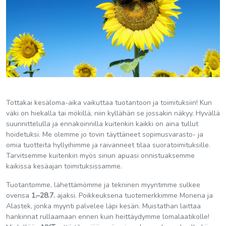
Tottakai kesäloma-aika vaikuttaa tuotantoon ja toimituksiin! Kun
väki on hiekalla tai mökillä, niin kyllähän se jossakin näkyy. Hyvällä
suunnittelulla ja ennakoinnilla kuitenkin kaikki on aina tullut
hoidetuksi. Me olemme jo tovin täyttäneet sopimusvarasto- ja
omia tuotteita hyllyihimme ja raivanneet tilaa suoratoimituksille.
Tarvitsemme kuitenkin myös sinun apuasi onnistuaksemme
kaikissa kesäajan toimituksissamme.
Tuotantomme, lähettämömme ja tekninen myyntimme sulkee
ovensa
1.–28.7.
ajaksi. Poikkeuksena tuotemerkkimme Monena ja
Alastek, jonka myynti palvelee läpi kesän. Muistathan laittaa
hankinnat rullaamaan ennen kuin heittäydymme lomalaatikolle!