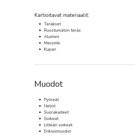
Kartioitavat materiaalit:
Teräkset
Ruostumaton teräs
Alumiini
Messinki
Kupari
Muodot
Pyöreät
Neliöt
Suorakaiteet
Soikeat
Litteän soikeat
Erikoismuodot