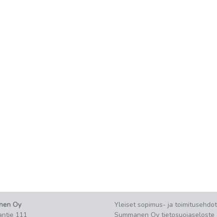
nen Oy
Yleiset sopimus- ja toimitusehdot
ntie 111
Summanen Oy tietosuojaseloste