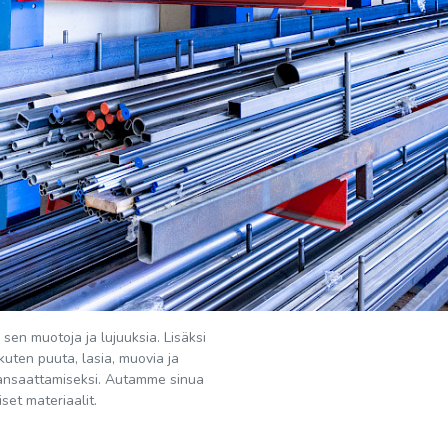
sen muotoja ja lujuuksia. Lisäksi
uten puuta, lasia, muovia ja
aansaattamiseksi. Autamme sinua
iset materiaalit.