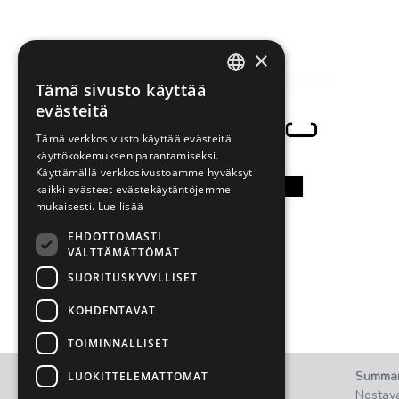
×
Tämä sivusto käyttää
FINNISH
evästeitä
ENGLISH
Tämä verkkosivusto käyttää evästeitä
käyttökokemuksen parantamiseksi.
Käyttämällä verkkosivustoamme hyväksyt
kaikki evästeet evästekäytäntöjemme
mukaisesti.
Lue lisää
EHDOTTOMASTI
VÄLTTÄMÄTTÖMÄT
Kysy lisää työstettävien
materiaalien muodoista!
SUORITUSKYVYLLISET
KOHDENTAVAT
TOIMINNALLISET
2021 © Summanen Oy.
Summa
LUOKITTELEMATTOMAT
Kaikki oikeudet pidätetään.
Nostava