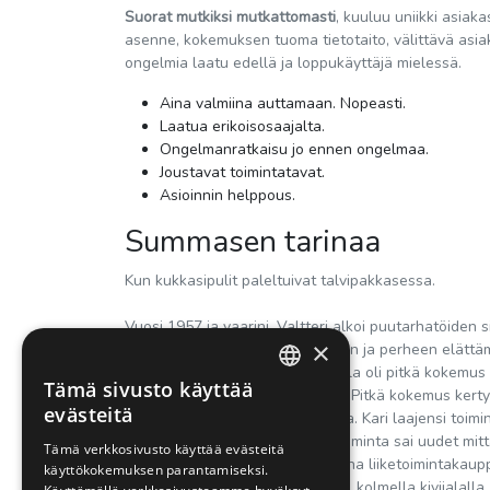
Suorat mutkiksi mutkattomasti
, kuuluu uniikki asiak
asenne, kokemuksen tuoma tietotaito, välittävä asi
ongelmia laatu edellä ja loppukäyttäjä mielessä.
Aina valmiina auttamaan. Nopeasti.
Laatua erikoisosaajalta.
Ongelmanratkaisu jo ennen ongelmaa.
Joustavat toimintatavat.
Asioinnin helppous.
Summasen tarinaa
Kun kukkasipulit paleltuivat talvipakkasessa.
Vuosi 1957 ja vaarini, Valtteri alkoi puutarhatöiden 
×
metallityöitä kyläläisten tarpeisiin ja perheen elättäm
mitä milloinkin tarvittiin. Valtterilla oli pitkä koke
Tämä sivusto käyttää
lahtelaisessa kalustetehtaassa. Pitkä kokemus kertyi
FINNISH
evästeitä
aloitti metallityöt jo pikkupoikana. Kari laajensi toim
ENGLISH
uusille aluevaltauksille ja liiketoiminta sai uudet m
Tämä verkkosivusto käyttää evästeitä
jälleen palattu. Alastek ja Monena liiketoimintaka
käyttökokemuksen parantamiseksi.
aiemmin. Kolmannessa polvessa, kolmella kivijalal