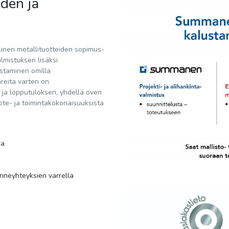
den ja
nen metallituotteiden sopimus-
almistuksen lisäksi
ustaminen omilla
areita varten on
 ja lopputuloksen, yhdellä oven
te- ja toimintakokonaisuuksista
sa
enneyhteyksien varrella