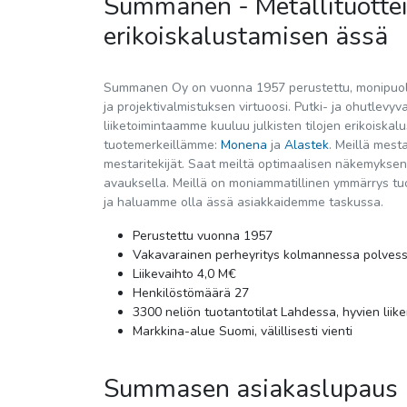
Summanen - Metallituottei
erikoiskalustamisen ässä
Summanen Oy on vuonna 1957 perustettu, monipuoli
ja projektivalmistuksen virtuoosi. Putki- ja ohutlevyv
liiketoimintaamme kuuluu julkisten tilojen erikoiskal
tuotemerkeillämme:
Monena
ja
Alastek
. Meillä mest
mestaritekijät. Saat meiltä optimaalisen näkemyksen
avauksella. Meillä on moniammatillinen ymmärrys tuo
ja haluamme olla ässä asiakkaidemme taskussa.
Perustettu vuonna 1957
Vakavarainen perheyritys kolmannessa polves
Liikevaihto 4,0 M€
Henkilöstömäärä 27
3300 neliön tuotantotilat Lahdessa, hyvien liik
Markkina-alue Suomi, välillisesti vienti
Summasen asiakaslupaus