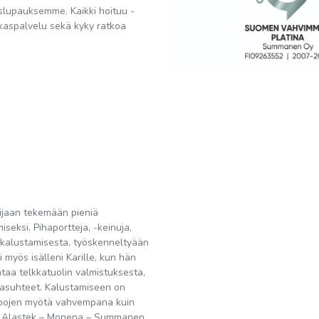
aslupauksemme. Kaikki hoituu -
akaspalvelu sekä kyky ratkoa
sijaan tekemään pieniä
iseksi. Pihaportteja, -keinuja,
mus kalustamisesta, työskenneltyään
 myös isälleni Karille, kun hän
intaa telkkatuolin valmistuksesta,
ittasuhteet. Kalustamiseen on
uppojen myötä vahvempana kuin
la, Alastek – Monena – Summanen.