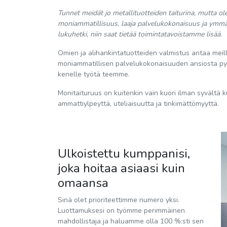
Tunnet meidät jo metallituotteiden taiturina, mutta
moniammatillisuus, laaja palvelukokonaisuus ja ymmä
lukuhetki, niin saat tietää toimintatavoistamme lisää.
Omien ja alihankintatuotteiden valmistus antaa mei
moniammatillisen palvelukokonaisuuden ansiosta pyst
kenelle työtä teemme.
Monitaituruus on kuitenkin vain kuori ilman syvältä 
ammattiylpeyttä, uteliaisuutta ja tinkimättömyyttä.
Ulkoistettu kumppanisi,
joka hoitaa asiaasi kuin
omaansa
Sinä olet prioriteettimme numero yksi.
Luottamuksesi on työmme perimmäinen
mahdollistaja ja haluamme olla 100 %:sti sen