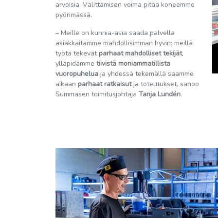
arvoisia. Välittämisen voima pitää koneemme
pyörimässä.
– Meille on kunnia-asia saada palvella
asiakkaitamme mahdollisimman hyvin: meillä
työtä tekevät
parhaat mahdolliset tekijät
,
ylläpidämme
tiivistä moniammatillista
vuoropuhelua
ja yhdessä tekemällä saamme
aikaan
parhaat ratkaisut
ja toteutukset, sanoo
Summasen toimitusjohtaja
Tanja Lundén
.