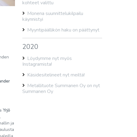
kohteet valittu
Monena suunnittelukilpailu
käynnistyi
Myyntipäällikön haku on päättynyt
2020
ahden
Löydymme nyt myös
Instagramista!
Käsidesitelineet nyt meiltä!
ander
Metallituote Summanen Oy on nyt
Summanen Oy
da
Yrjö
,
llin ja
taulusta
paleilla