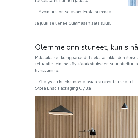
ratkaistaan, Lundén jatkaa.
– Avoimuus on se avain, Erola summaa.
Ja juuri se lienee Summasen salaisuus.
Olemme onnistuneet, kun sinä
Pitkäaikaiset kumppanuudet sekä asiakkaiden iloise
tehtaalle teimme käyttötarkoitukseen suunnitellut 
kanssamme:
– Yllätys oli kuinka monta asiaa suunnittelussa tuli il
Stora Enso Packaging Oy:ltä.