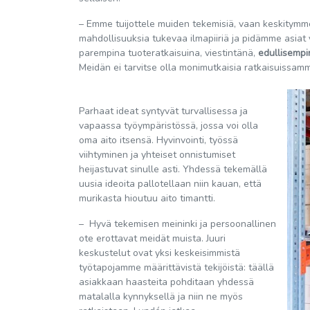
– Emme tuijottele muiden tekemisiä, vaan keskitym
mahdollisuuksia tukevaa ilmapiiriä ja pidämme asiat 
parempina tuoteratkaisuina, viestintänä,
edullisempi
Meidän ei tarvitse olla monimutkaisia ratkaisuissa
Parhaat ideat syntyvät turvallisessa ja
vapaassa työympäristössä, jossa voi olla
oma aito itsensä. Hyvinvointi, työssä
viihtyminen ja yhteiset onnistumiset
heijastuvat sinulle asti. Yhdessä tekemällä
uusia ideoita pallotellaan niin kauan, että
murikasta hioutuu aito timantti.
– Hyvä tekemisen meininki ja persoonallinen
ote erottavat meidät muista. Juuri
keskustelut ovat yksi keskeisimmistä
työtapojamme määrittävistä tekijöistä: täällä
asiakkaan haasteita pohditaan yhdessä
matalalla kynnyksellä ja niin ne myös