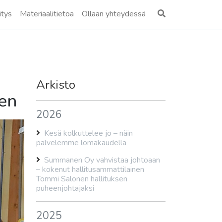
itys
Materiaalitietoa
Ollaan yhteydessä
Arkisto
en
2026
Kesä kolkuttelee jo – näin
palvelemme lomakaudella
Summanen Oy vahvistaa johtoaan
– kokenut hallitusammattilainen
Tommi Salonen hallituksen
puheenjohtajaksi
2025