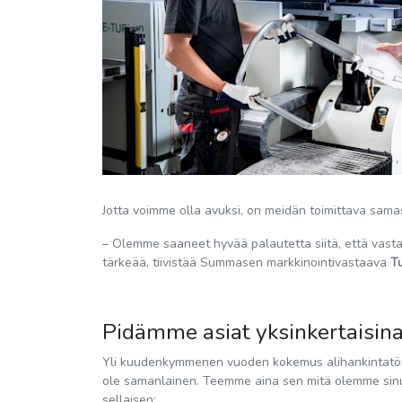
Jotta voimme olla avuksi, on meidän toimittava sama
– Olemme saaneet hyvää palautetta siitä, että vasta
tärkeää, tiivistää Summasen markkinointivastaava
Tu
Pidämme asiat yksinkertaisi
Yli kuudenkymmenen vuoden kokemus alihankintatöist
ole samanlainen. Teemme aina sen mitä olemme sinu
sellaisen: