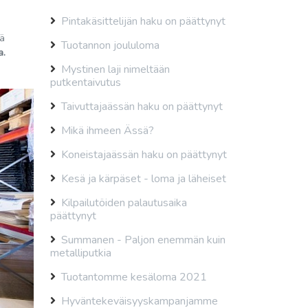
Pintakäsittelijän haku on päättynyt
tä
Tuotannon joululoma
a.
Mystinen laji nimeltään
putkentaivutus
Taivuttajaässän haku on päättynyt
Mikä ihmeen Ässä?
Koneistajaässän haku on päättynyt
Kesä ja kärpäset - loma ja läheiset
Kilpailutöiden palautusaika
päättynyt
Summanen - Paljon enemmän kuin
metalliputkia
Tuotantomme kesäloma 2021
Hyväntekeväisyyskampanjamme