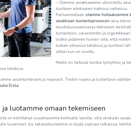
– Olemme asiakkaamme ulkoistettu asian
tuotteen elinkaaren kaikissa vaiheissa.
Parhaimmillaan
otamme hoitaaksemme 
asiakkaan tuotantoprosessin
aina teknis
muotoiluosaamisesta tekniseen tietohall
tuotantoon, varastointiin ja logistiikkaa
lisäksi pidämme huolen siitä, että materi
kulkee oikeassa tahdissa ja tuotteet läh
silloin kun on sovittu.
Meille on tärkeää tuntea työrytmisi ja ta
ssa tahdissa:
amme asiantuntevasti ja nopeasti. Tiedon nopea ja luotettava välittä
ulia Erola
.
na ja luotamme omaan tekemiseen
ä on kehittänyt osaamisemme korkealle tasolle, sillä yksikään asiaka
lle luvanneet. Jos takataskustamme ei löydy sopivaa ratkaisua, kehi