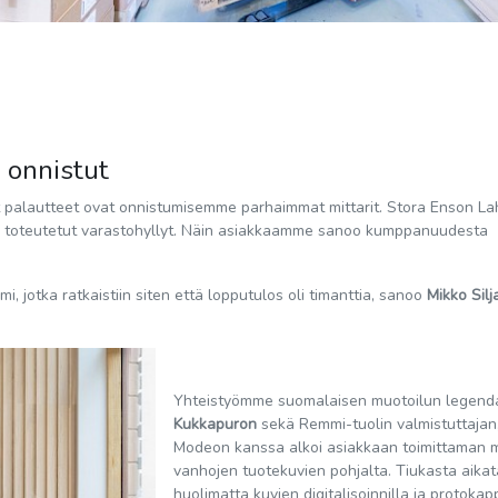
 onnistut
t palautteet ovat onnistumisemme parhaimmat mittarit. Stora Enson L
ja toteutetut varastohyllyt. Näin asiakkaamme sanoo kumppanuudesta
mi, jotka ratkaistiin siten että lopputulos oli timanttia, sanoo
Mikko Silj
Yhteistyömme suomalaisen muotoilun legen
Kukkapuron
sekä Remmi-tuolin valmistuttajan
Modeon kanssa alkoi asiakkaan toimittaman ma
vanhojen tuotekuvien pohjalta. Tiukasta aika
huolimatta kuvien digitalisoinnilla ja protokap