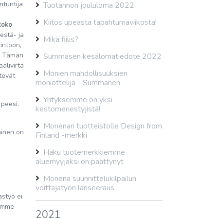
tuntija
Tuotannon joululoma 2022
Kiitos upeasta tapahtumaviikosta!
koko
estä- ja
Mikä fiilis?
intoon,
n. Tämän
Summasen kesälomatiedote 2022
aalivirta
Monien mahdollisuuksien
tevät
moniottelija - Summanen
Yrityksemme on yksi
rpeesi.
kestomenestyjistä!
Monenan tuotteistolle Design from
minen on
Finland -merkki
Haku tuotemerkkiemme
aluemyyjäksi on päättynyt
Monena suunnittelukilpailun
voittajatyön lanseeraus
styö ei
tämme
2021