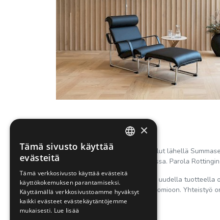
×
Tämä sivusto käyttää
FINNISH
Suunnittelijayhteistyö on aina ollut lähellä Summase
evästeitä
suunnittelija
Hinni Korpelan
kanssa. Parola Rottingin
ENGLISH
Tämä verkkosivusto käyttää evästeitä
– Tuotannon aloittaminen aivan uudella tuotteella 
käyttökokemuksen parantamiseksi.
näkemys ja ohjeistus hienosti huomioon. Yhteistyö 
Käyttämällä verkkosivustoamme hyväksyt
kaikki evästeet evästekäytäntöjemme
mukaisesti.
Lue lisää