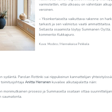
varmistettiin, että ulkoasu on vähintään alku
veroinen.
– Yksinkertaiselta vaikuttava rakenne on hark
tarkasti ja sen valmistus vaatii ammattitaitoa.
Sellaista osaamista löytyy Summanen Oy:ltä,
kommentoi Kukkapuro.
Kuva: Modeo / Hannakaisa Pekkala
n sydäntä. Parolan Rottinki sai riippukeinun kannattelijan yhteistyössä
 toimitusjohtaja
Anitta Herranen
kuvailee alkutaipaletta näin:
on monimutkainen prosessi ja Summasella osataan ottaa suunnittelijan
on saumatonta.