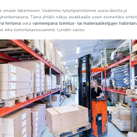
me omaan tekemiseen. Vaalimme työympäristömme uusia ideoita ja
yksinkertaisina. Tämä yhtälö näkyy asiakkaalle usein esimerkiksi entis
na hintoina
sekä
varmempana toimitus- tai materiaaliketjujen hallintan
mme eikä toimintatavoissamme, Lundén sanoo.