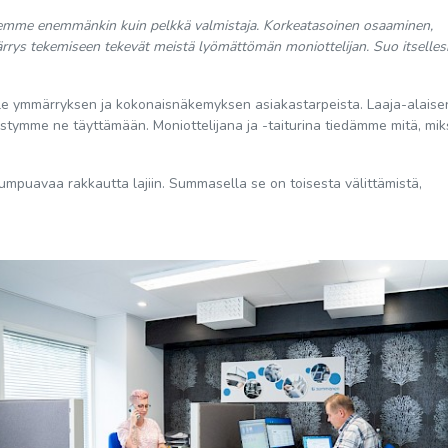
 olemme enemmänkin kuin pelkkä valmistaja. Korkeatasoinen osaaminen,
rrys tekemiseen tekevät meistä lyömättömän moniottelijan.
Suo itsellesi
lle ymmärryksen ja kokonaisnäkemyksen asiakastarpeista. Laaja-alaise
ymme ne täyttämään. Moniottelijana ja -taiturina tiedämme mitä, miks
kumpuavaa rakkautta lajiin. Summasella se on toisesta välittämistä,