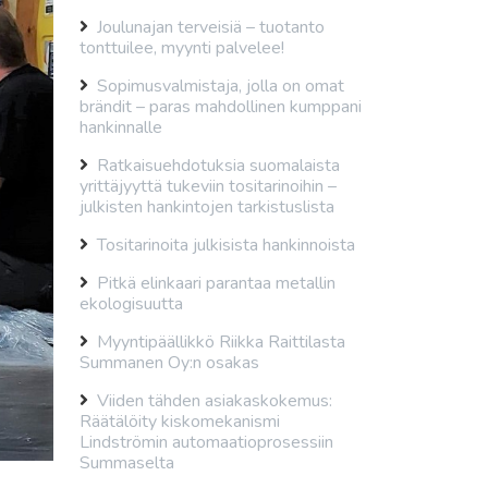
Joulunajan terveisiä – tuotanto
tonttuilee, myynti palvelee!
Sopimusvalmistaja, jolla on omat
brändit – paras mahdollinen kumppani
hankinnalle
Ratkaisuehdotuksia suomalaista
yrittäjyyttä tukeviin tositarinoihin –
julkisten hankintojen tarkistuslista
Tositarinoita julkisista hankinnoista
Pitkä elinkaari parantaa metallin
ekologisuutta
Myyntipäällikkö Riikka Raittilasta
Summanen Oy:n osakas
Viiden tähden asiakaskokemus:
Räätälöity kiskomekanismi
Lindströmin automaatioprosessiin
Summaselta