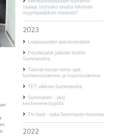
Metalliteollisuuden tuotanto-
osaaja, löytyykö sinulta teknisen
myyntipäällikön muskelit?
2023
Loppuvuoden aukiolotiedote
Pöydänjalat julkisiin tiloihin
Summaselta
Tulevan kesän loma-ajat
tuotannossamme ja myynnissämme
TET-viikkoni Summasella
Summanen - yksi
kestomenestyjistä
uin
TV-tuoli - pala Summasen historiaa
ä
en,
2022
i.