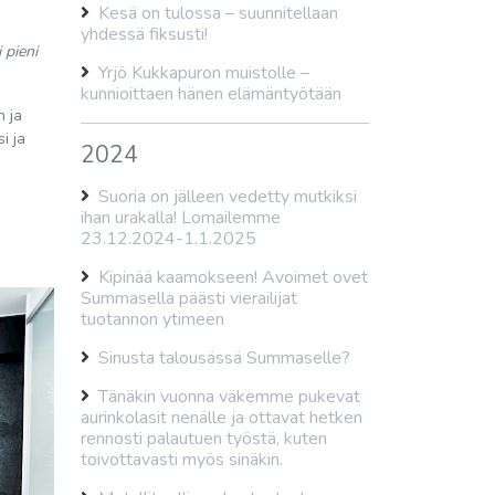
Kesä on tulossa – suunnitellaan
yhdessä fiksusti!
 pieni
Yrjö Kukkapuron muistolle –
kunnioittaen hänen elämäntyötään
n ja
i ja
2024
Suoria on jälleen vedetty mutkiksi
ihan urakalla! Lomailemme
23.12.2024-1.1.2025
Kipinää kaamokseen! Avoimet ovet
Summasella päästi vierailijat
tuotannon ytimeen
Sinusta talousässä Summaselle?
Tänäkin vuonna väkemme pukevat
aurinkolasit nenälle ja ottavat hetken
rennosti palautuen työstä, kuten
toivottavasti myös sinäkin.