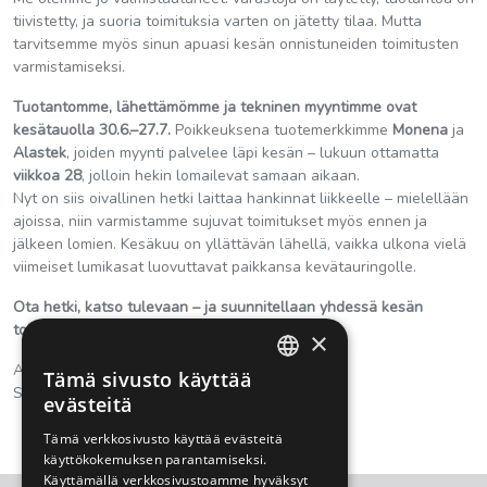
tiivistetty, ja suoria toimituksia varten on jätetty tilaa. Mutta
tarvitsemme myös sinun apuasi kesän onnistuneiden toimitusten
varmistamiseksi.
Tuotantomme, lähettämömme ja tekninen myyntimme ovat
kesätauolla 30.6.–27.7.
Poikkeuksena tuotemerkkimme
Monena
ja
Alastek
, joiden myynti palvelee läpi kesän – lukuun ottamatta
viikkoa 28
, jolloin hekin lomailevat samaan aikaan.
Nyt on siis oivallinen hetki laittaa hankinnat liikkeelle – mielellään
ajoissa, niin varmistamme sujuvat toimitukset myös ennen ja
jälkeen lomien. Kesäkuu on yllättävän lähellä, vaikka ulkona vielä
viimeiset lumikasat luovuttavat paikkansa kevätauringolle.
Ota hetki, katso tulevaan – ja suunnitellaan yhdessä kesän
toimitukset kuntoon.
×
Aurinkoisin terveisin,
Tämä sivusto käyttää
FINNISH
Summasen väki
evästeitä
ENGLISH
Tämä verkkosivusto käyttää evästeitä
käyttökokemuksen parantamiseksi.
Käyttämällä verkkosivustoamme hyväksyt