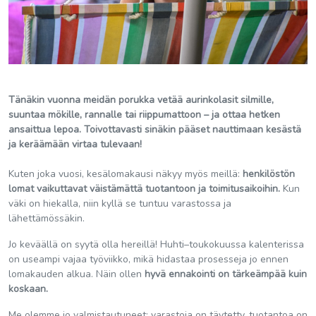
Tänäkin vuonna meidän porukka vetää aurinkolasit silmille,
suuntaa mökille, rannalle tai riippumattoon – ja ottaa hetken
ansaittua lepoa. Toivottavasti sinäkin pääset nauttimaan kesästä
ja keräämään virtaa tulevaan!
Kuten joka vuosi, kesälomakausi näkyy myös meillä:
henkilöstön
lomat vaikuttavat väistämättä tuotantoon ja toimitusaikoihin.
Kun
väki on hiekalla, niin kyllä se tuntuu varastossa ja
lähettämössäkin.
Jo keväällä on syytä olla hereillä! Huhti–toukokuussa kalenterissa
on useampi vajaa työviikko, mikä hidastaa prosesseja jo ennen
lomakauden alkua. Näin ollen
hyvä ennakointi on tärkeämpää kuin
koskaan.
Me olemme jo valmistautuneet: varastoja on täytetty, tuotantoa on