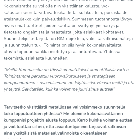
Kokonaisratkaisu voi olla niin yksittäinen kaluste, wc-
kalustamiseen tarvittava tukikaide tai suihkuistuin, porraskaide,
eteisnaulakko kuin palvelutiskikin. Summasen tuotannosta löytyy
myös omat tuotteet, joiden kautta on syntynyt ymmärrys ja
tietotaito ongelmista ja haasteista, joita asiakkaat kohtaavat.
Suunnittelijoille tarjolla on BIM-objekteja, valmiita ratkaisumalleja
ja suunnittelun tuki. Toiminta on siis hyvin kokonaisvaltaista,
alusta loppuun saakka mietittyä ja asiantuntevaa. Yhdessä
tekemistä, asiakasta kuunnellen.
“Meillä Summasella on töissä ammattilaiset ammattilaisia varten.
Toimintamme perustuu vuorovaikutukseen ja strategiseen
kumppanuuteen - osaamisemme on käytössäsi. Haasta meitä ja ota
yhteyttä. Selvitetään, kuinka voisimme juuri sinua auttaa!”
Tarvitsetko yksittäistä metalliosaa vai voisimmeko suunnitella
koko lopputuotteen yhdessä? Me olemme kokonaisvaltainen
kumppanisi projektin alusta loppuun. Kerro kuinka voimme auttaa
ja voit luottaa siihen, että asiantuntijamme tarjoavat ratkaisun
aina yksittäisistä materiaalivalinnoista oikeanlaiseen