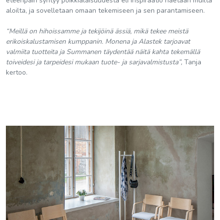
eteenpäin syntyy poikkialaisuudesta eli inspiraatio haetaan muilta
aloilta, ja sovelletaan omaan tekemiseen ja sen parantamiseen.
“Meillä on hihoissamme ja tekijöinä ässiä, mikä tekee meistä
erikoiskalustamisen kumppanin. Monena ja Alastek tarjoavat
valmiita tuotteita ja Summanen täydentää näitä kahta tekemällä
toiveidesi ja tarpeidesi mukaan tuote- ja sarjavalmistusta”,
Tanja
kertoo.