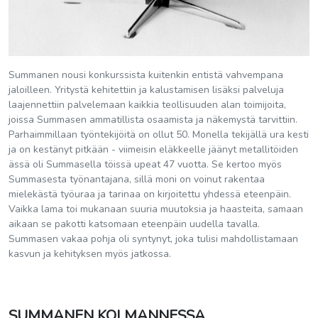
Summanen nousi konkurssista kuitenkin entistä vahvempana
jaloilleen. Yritystä kehitettiin ja kalustamisen lisäksi palveluja
laajennettiin palvelemaan kaikkia teollisuuden alan toimijoita,
joissa Summasen ammatillista osaamista ja näkemystä tarvittiin.
Parhaimmillaan työntekijöitä on ollut 50. Monella tekijällä ura kesti
ja on kestänyt pitkään - viimeisin eläkkeelle jäänyt metallitöiden
ässä oli Summasella töissä upeat 47 vuotta. Se kertoo myös
Summasesta työnantajana, sillä moni on voinut rakentaa
mielekästä työuraa ja tarinaa on kirjoitettu yhdessä eteenpäin.
Vaikka lama toi mukanaan suuria muutoksia ja haasteita, samaan
aikaan se pakotti katsomaan eteenpäin uudella tavalla.
Summasen vakaa pohja oli syntynyt, joka tulisi mahdollistamaan
kasvun ja kehityksen myös jatkossa.
SUMMAN
EN KOLMANNESSA