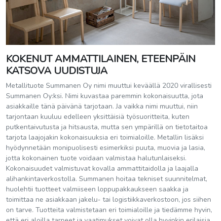
KOKENUT AMMATTILAINEN, ETEENPÄIN
KATSOVA UUDISTUJA
Metallituote Summanen Oy nimi muuttui keväällä 2020 virallisesti
Summanen Oy:ksi. Nimi kuvastaa paremmin kokonaisuutta, jota
asiakkaille tänä päivänä tarjotaan. Ja vaikka nimi muuttui, niin
tarjontaan kuuluu edelleen yksittäisiä työsuoritteita, kuten
putkentaivutusta ja hitsausta, mutta sen ympärillä on tietotaitoa
tarjota laajojakin kokonaisuuksia eri toimialoille. Metallin lisäksi
hyödynnetään monipuolisesti esimerkiksi puuta, muovia ja lasia,
jotta kokonainen tuote voidaan valmistaa halutunlaiseksi.
Kokonaisuudet valmistuvat kovalla ammattitaidolla ja laajalla
alihankintaverkostolla. Summanen hoitaa tekniset suunnitelmat,
huolehtii tuotteet valmiiseen loppupakkaukseen saakka ja
toimittaa ne asiakkaan jakelu- tai logistiikkaverkostoon, jos siihen
on tarve. Tuotteita valmistetaan eri toimialoille ja tiedämme hyvin,
että eri aloilla tarpeet ja vaatimukset voivat olla hyvinkin erilaisia.