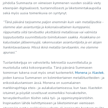
johdolla Summasta on viimeisen kymmenen vuoden sisällä viety
eteenpäin digitaalisesti, tuotannollisesti ja liiketoimintakaupoilla
sekä myös uusia toimenkuvia on syntynyt.
“Tänä päivänä tarjoamme paljon enemmän kuin vain metalliputkia -
olemme alan asiantuntija ja kokonaisvaltainen kumppanisi,
riippumatta siitä tarvitsetko yksittäistä metalliosaa vai valmista
lopputuotetta suunnittelusta toimitukseen saakka. Asiakkaina on
kalustealan jälleenmyyjiä, rakennusalan asiantuntijoita ja eri alojen
hankintavastaavia. Missä ikinä metallia tarvitaankin, me olemme
apunasi.”
Tuotantoketjuja on vahvistettu teknisellä suunnittelulla ja
muotoilulla sekä kokoonpanolla. Tänä päivänä Summasen
toiminnan tukena ovat myös omat tuotemerkit,
Monena
ja
Alastek
,
joiden kanssa Summanen on kolminkertainen metallituotteiden- ja
erikoiskalustamisen ässä. Monena on suomalainen
markkinajohtaja eteis- ja aulakalustamisessa, kun taas Alastekin
istuimet ja pöydät soveltuvat esimerkiksi hoivakoteihin,
terveydenhuollon tiloihin sekä työ- ja oppimisympäristöihin.
Inspiraation lähde kehittymiseen ja liiketoiminnan viemiseen