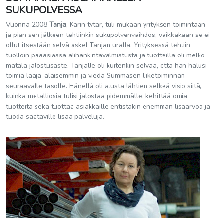
SUKUPOLVESSA
Vuonna 2008
Tanja
, Karin tytär, tuli mukaan yrityksen toimintaan
ja pian sen jälkeen tehtiinkin sukupolvenvaihdos, vaikkakaan se ei
ollut itsestään selvä askel Tanjan uralla. Yrityksessä tehtiin
tuolloin pääasiassa alihankintavalmistusta ja tuotteilla oli melko
matala jalostusaste. Tanjalle oli kuitenkin selvää, että hän halusi
toimia laaja-alaisemmin ja viedä Summasen liiketoiminnan
seuraavalle tasolle. Hänellä oli alusta lähtien selkeä visio siitä,
kuinka metalliosia tulisi jalostaa pidemmälle, kehittää omia
tuotteita sekä tuottaa asiakkaille entistäkin enemmän lisäarvoa ja
tuoda saataville lisää palveluja.