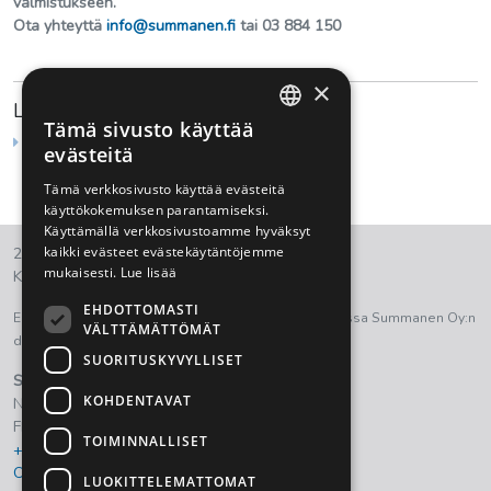
valmistukseen.
Ota yhteyttä
info@summanen.fi
tai 03 884 150
×
Lisätietoa
Tämä sivusto käyttää
FINNISH
Yritys
evästeitä
ENGLISH
Tämä verkkosivusto käyttää evästeitä
käyttökokemuksen parantamiseksi.
Käyttämällä verkkosivustoamme hyväksyt
kaikki evästeet evästekäytäntöjemme
2021 © Summanen Oy.
mukaisesti.
Lue lisää
Kaikki oikeudet pidätetään.
EHDOTTOMASTI
Euroopan aluekehitysrahasto on ollut osana tukemassa Summanen Oy:n
VÄLTTÄMÄTTÖMÄT
digitalisaation kehittämistyötä.
SUORITUSKYVYLLISET
Summanen Oy
KOHDENTAVAT
Nostavantie 111
FI- 15820 Lahti, Finland
TOIMINNALLISET
+358 3 884 150
Ota yhteyttä
LUOKITTELEMATTOMAT