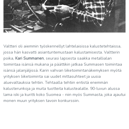
Valtteri oli aiemmin työskennellyt lahtelaisissa kalustetehtaissa,
jossa hän kasvatti asiantuntemustaan kalustamisesta. Valtterin
poika,
Kari Summanen
, seurasi lapsesta saakka metallialan
toimintaa isänsä mukana ja päättikin jatkaa Summasen toimintaa
isänsä jalanjäljissä. Karin vahvan liiketoimintanäkemyksen myötä
yrityksen liiketoiminta sai uudet mittasuhteet ja uusia
aluevaltauksia tehtiin. Tehtaalla tehtiin entistä enemmän
kalusterunkoja ja muita tuotteita kalustealalle. 90-luvun alussa
lama iski ja kuritti koko Suomea - niin myös Summasta, joka ajautui
monen muun yrityksen tavoin konkurssiin.