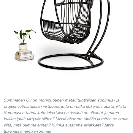
Summanen Oy on monipuolinen metallituotteiden sopimus- ja
projektivalmistuksen virtuoosi, jolla on pitkä kokemus alalta. Mistä
Summasen tarina kolminkertaisena ässänä on alkanut ja miten
kukkasipulit liittyvät siihen? Missä olemme tänään ja miten se eroaa
siitä, mitä olimme ennen? Kuinka autamme asiakkaita? Jatka
lukemista, niin kerromme!