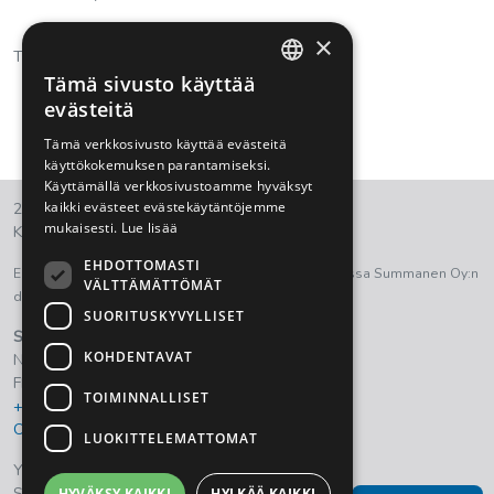
×
Tutustu Monenan tuotevalikoimaan
tästä.
Tämä sivusto käyttää
FINNISH
evästeitä
ENGLISH
Tämä verkkosivusto käyttää evästeitä
käyttökokemuksen parantamiseksi.
Käyttämällä verkkosivustoamme hyväksyt
kaikki evästeet evästekäytäntöjemme
2021 © Summanen Oy.
mukaisesti.
Lue lisää
Kaikki oikeudet pidätetään.
EHDOTTOMASTI
Euroopan aluekehitysrahasto on ollut osana tukemassa Summanen Oy:n
VÄLTTÄMÄTTÖMÄT
digitalisaation kehittämistyötä.
SUORITUSKYVYLLISET
Summanen Oy
KOHDENTAVAT
Nostavantie 111
FI- 15820 Lahti, Finland
TOIMINNALLISET
+358 3 884 150
Ota yhteyttä
LUOKITTELEMATTOMAT
Yleiset sopimus- ja toimitusehdot
Summanen Oy tietosuojaseloste
HYVÄKSY KAIKKI
HYLKÄÄ KAIKKI