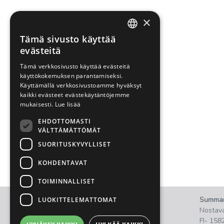
×
Tämä sivusto käyttää
FINNISH
evästeitä
ENGLISH
Tämä verkkosivusto käyttää evästeitä
käyttökokemuksen parantamiseksi.
Käyttämällä verkkosivustoamme hyväksyt
kaikki evästeet evästekäytäntöjemme
mukaisesti.
Lue lisää
EHDOTTOMASTI
VÄLTTÄMÄTTÖMÄT
SUORITUSKYVYLLISET
KOHDENTAVAT
TOIMINNALLISET
2021 © Summanen Oy.
Summa
LUOKITTELEMATTOMAT
Kaikki oikeudet pidätetään.
Nostava
FI- 158