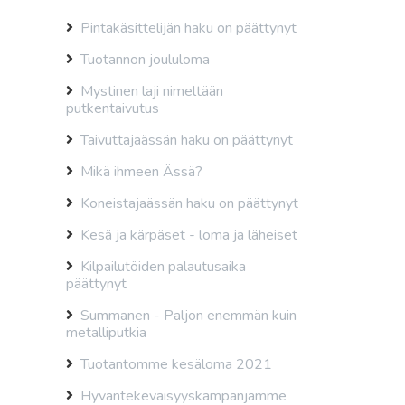
Pintakäsittelijän haku on päättynyt
Tuotannon joululoma
Mystinen laji nimeltään
putkentaivutus
Taivuttajaässän haku on päättynyt
Mikä ihmeen Ässä?
Koneistajaässän haku on päättynyt
Kesä ja kärpäset - loma ja läheiset
Kilpailutöiden palautusaika
päättynyt
Summanen - Paljon enemmän kuin
metalliputkia
Tuotantomme kesäloma 2021
Hyväntekeväisyyskampanjamme