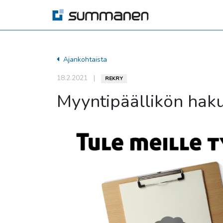
Ajankohtaista
18.2.2021
|
REKRY
Myyntipäällikön haku