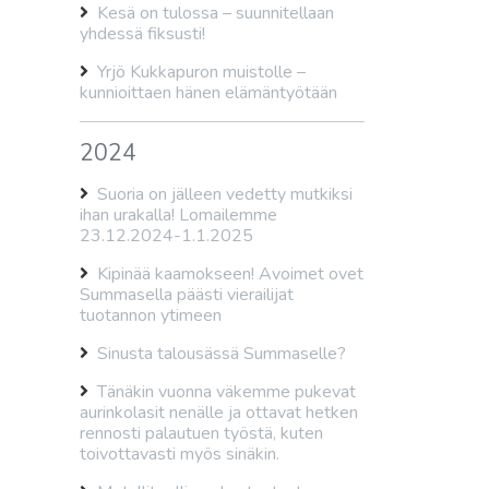
Kesä on tulossa – suunnitellaan
yhdessä fiksusti!
Yrjö Kukkapuron muistolle –
kunnioittaen hänen elämäntyötään
2024
Suoria on jälleen vedetty mutkiksi
ihan urakalla! Lomailemme
23.12.2024-1.1.2025
Kipinää kaamokseen! Avoimet ovet
Summasella päästi vierailijat
tuotannon ytimeen
Sinusta talousässä Summaselle?
Tänäkin vuonna väkemme pukevat
aurinkolasit nenälle ja ottavat hetken
rennosti palautuen työstä, kuten
toivottavasti myös sinäkin.