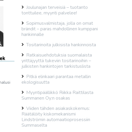
Joulunajan terveisiä – tuotanto
tonttuilee, myynti palvelee!
Sopimusvalmistaja, jolla on omat
brändit – paras mahdollinen kumppani
hankinnalle
Tositarinoita julkisista hankinnoista
Ratkaisuehdotuksia suomalaista
yrittäjyyttä tukeviin tositarinoihin –
julkisten hankintojen tarkistuslista
Pitkä elinkaari parantaa metallin
ekologisuutta
halusi
Myyntipäällikkö Riikka Raittilasta
Summanen Oy:n osakas
Viiden tähden asiakaskokemus:
Räätälöity kiskomekanismi
Lindströmin automaatioprosessiin
Summaselta