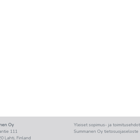
nen Oy
Yleiset sopimus- ja toimitusehdot
ntie 111
Summanen Oy tietosuojaseloste
20 Lahti, Finland