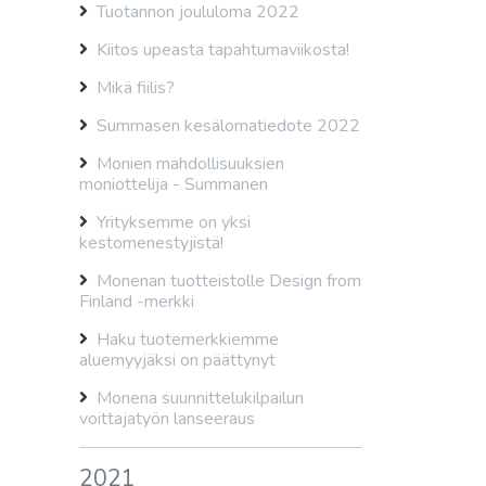
Tuotannon joululoma 2022
Kiitos upeasta tapahtumaviikosta!
Mikä fiilis?
Summasen kesälomatiedote 2022
Monien mahdollisuuksien
moniottelija - Summanen
Yrityksemme on yksi
kestomenestyjistä!
Monenan tuotteistolle Design from
Finland -merkki
Haku tuotemerkkiemme
aluemyyjäksi on päättynyt
Monena suunnittelukilpailun
voittajatyön lanseeraus
2021