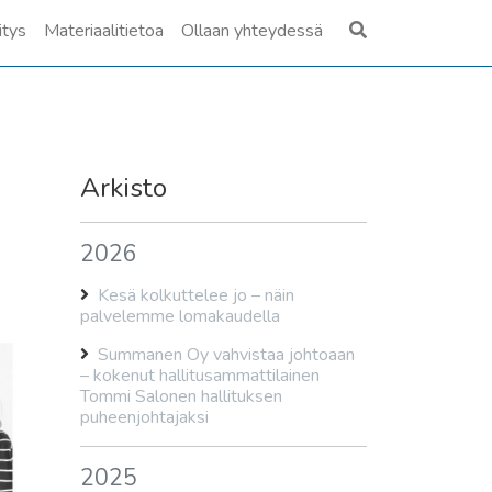
itys
Materiaalitietoa
Ollaan yhteydessä
Arkisto
2026
Kesä kolkuttelee jo – näin
palvelemme lomakaudella
Summanen Oy vahvistaa johtoaan
– kokenut hallitusammattilainen
Tommi Salonen hallituksen
puheenjohtajaksi
2025