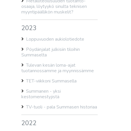
Metalliteollisuuden tuotanto-
osaaja, löytyykö sinulta teknisen
myyntipäällikön muskelit?
2023
Loppuvuoden aukiolotiedote
Pöydänjalat julkisiin tiloihin
Summaselta
Tulevan kesän loma-ajat
tuotannossamme ja myynnissämme
TET-viikkoni Summasella
Summanen - yksi
kestomenestyjistä
TV-tuoli - pala Summasen historiaa
2022