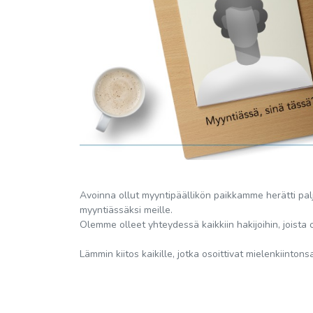
Avoinna ollut myyntipäällikön paikkamme herätti palj
myyntiässäksi meille.
Olemme olleet yhteydessä kaikkiin hakijoihin, joist
Lämmin kiitos kaikille, jotka osoittivat mielenkiinto