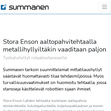
Stora Enson aaltopahvitehtaalla
metallihyllyiltäkin vaaditaan paljon
Työkaluhyllyt rotaatiostansseille
Summasen tarkoin suunnittelemat mittatilaushyllyt
säästävät huomattavasti tilaa tehdasmiljöössä. Myös
turvallisuusvaatimukset on huomioitu tehtaalla, jossa
stansseja käsittelevät robottien sijaan ihmiset.
Stora Enson Lahden tehtaalla tuotetaan aaltopahvia
elintarvikkeille, kuluttajatuotteille, kuljetuspakkauksiin ja moniin