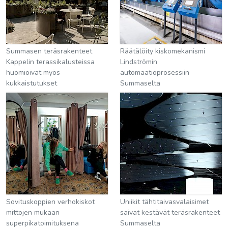
Summasen teräsrakenteet
Räätälöity kiskomekanismi
Kappelin terassikalusteissa
Lindströmin
huomioivat myös
automaatioprosessiin
kukkaistutukset
Summaselta
Sovituskoppien verhokiskot
Uniikit tähtitaivasvalaisimet
mittojen mukaan
saivat kestävät teräsrakenteet
superpikatoimituksena
Summaselta