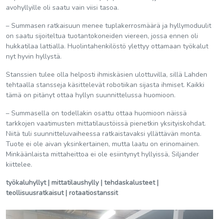
avohyllyille oli saatu vain viisi tasoa.
– Summasen ratkaisuun menee tuplakerrosmäärä ja hyllymoduulit
on saatu sijoiteltua tuotantokoneiden viereen, jossa ennen oli
hukkatilaa lattialla. Huolintahenkilöstö ylettyy ottamaan työkalut
nyt hyvin hyllystä.
Stanssien tulee olla helposti ihmiskäsien ulottuvilla, sillä Lahden
tehtaalla stansseja käsittelevät robotiikan sijasta ihmiset. Kaikki
tämä on pitänyt ottaa hyllyn suunnittelussa huomioon.
– Summasella on todellakin osattu ottaa huomioon näissä
tarkkojen vaatimusten mittatilaustöissä pienetkin yksityiskohdat.
Niitä tuli suunnitteluvaiheessa ratkaistavaksi yllättävän monta.
Tuote ei ole aivan yksinkertainen, mutta laatu on erinomainen.
Minkäänlaista mittaheittoa ei ole esiintynyt hyllyissä, Siljander
kiittelee.
työkaluhyllyt | mittatilaushylly | tehdaskalusteet |
teollisuusratkaisut | rotaatiostanssit