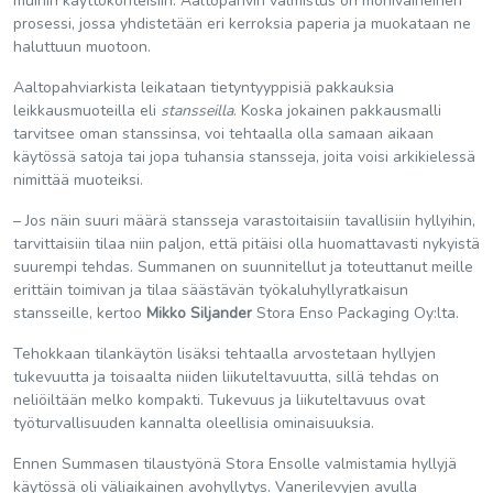
muihin käyttökohteisiin. Aaltopahvin valmistus on monivaiheinen
prosessi, jossa yhdistetään eri kerroksia paperia ja muokataan ne
haluttuun muotoon.
Aaltopahviarkista leikataan tietyntyyppisiä pakkauksia
leikkausmuoteilla eli
stansseilla
. Koska jokainen pakkausmalli
tarvitsee oman stanssinsa, voi tehtaalla olla samaan aikaan
käytössä satoja tai jopa tuhansia stansseja, joita voisi arkikielessä
nimittää muoteiksi.
– Jos näin suuri määrä stansseja varastoitaisiin tavallisiin hyllyihin,
tarvittaisiin tilaa niin paljon, että pitäisi olla huomattavasti nykyistä
suurempi tehdas. Summanen on suunnitellut ja toteuttanut meille
erittäin toimivan ja tilaa säästävän työkaluhyllyratkaisun
stansseille, kertoo
Mikko Siljander
Stora Enso Packaging Oy:lta.
Tehokkaan tilankäytön lisäksi tehtaalla arvostetaan hyllyjen
tukevuutta ja toisaalta niiden liikuteltavuutta, sillä tehdas on
neliöiltään melko kompakti. Tukevuus ja liikuteltavuus ovat
työturvallisuuden kannalta oleellisia ominaisuuksia.
Ennen Summasen tilaustyönä Stora Ensolle valmistamia hyllyjä
käytössä oli väliaikainen avohyllytys. Vanerilevyjen avulla