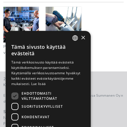
×
Tämä sivusto käyttää
Prototyyppi-
Tukitoiminnot
FINNISH
valmistus
evästeitä
ENGLISH
Tämä verkkosivusto käyttää evästeitä
käyttökokemuksen parantamiseksi.
Käyttämällä verkkosivustoamme hyväksyt
kaikki evästeet evästekäytäntöjemme
2021 © Summanen Oy.
mukaisesti.
Lue lisää
Kaikki oikeudet pidätetään.
EHDOTTOMASTI
Euroopan aluekehitysrahasto on ollut osana tukemassa Summanen Oy:n
VÄLTTÄMÄTTÖMÄT
digitalisaation kehittämistyötä.
SUORITUSKYVYLLISET
Summanen Oy
KOHDENTAVAT
Nostavantie 111
FI- 15820 Lahti, Finland