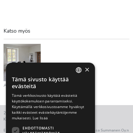
Katso myös
×
Tämä sivusto käyttää
FINNISH
evästeitä
Alastek
ENGLISH
Tämä verkkosivusto käyttää evästeitä
käyttökokemuksen parantamiseksi.
Käyttämällä verkkosivustoamme hyväksyt
kaikki evästeet evästekäytäntöjemme
2021 © Summanen Oy.
mukaisesti.
Lue lisää
Kaikki oikeudet pidätetään.
EHDOTTOMASTI
Euroopan aluekehitysrahasto on ollut osana tukemassa Summanen Oy:n