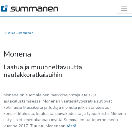
Erikoiskalustaminen
Monena
Laatua ja muunneltavuutta
naulakkoratkaisuihin
Monena on suomalainen markkinajohtaja eteis- ja
aulakalustamisessa. Monenan vaatesäilytysratkaisut ovat
kotimaisia klassikoita ja tuttuja monista julkisista tiloista:
konserttitaloista, kouluista, päiväkodeista ja työpaikoilta. Monena
liittyi liiketoimintakaupan myötä Summasen tuoteperheeseen
vuonna 2017. Tutustu Monenaan
tästä.