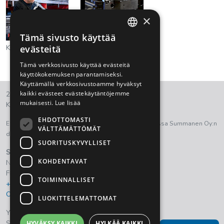
×
Tämä sivusto käyttää
FINNISH
Kartiointi
Putkentaivutus
evästeitä
ENGLISH
Tämä verkkosivusto käyttää evästeitä
käyttökokemuksen parantamiseksi.
Käyttämällä verkkosivustoamme hyväksyt
kaikki evästeet evästekäytäntöjemme
2021 © Summanen Oy.
mukaisesti.
Lue lisää
Kaikki oikeudet pidätetään.
EHDOTTOMASTI
Euroopan aluekehitysrahasto on ollut osana tukemassa Summanen Oy:n
VÄLTTÄMÄTTÖMÄT
digitalisaation kehittämistyötä.
SUORITUSKYVYLLISET
Summanen Oy
KOHDENTAVAT
Nostavantie 111
FI- 15820 Lahti, Finland
TOIMINNALLISET
+358 3 884 150
Ota yhteyttä
LUOKITTELEMATTOMAT
Yleiset sopimus- ja toimitusehdot
Summanen Oy tietosuojaseloste
HYVÄKSY KAIKKI
HYLKÄÄ KAIKKI